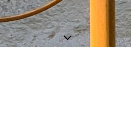
Verantwortlich für den Inhalt dieser Webseite:
Michael Ernst
Zur Salzstraße 33
99428 Grammetal OT Bechstedtstraß
Deutschland
Tel.: +493643825251
E-Mail: kunst@mobiles-eisen.de